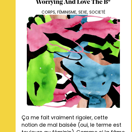
Worrying And Love The B*
CORPS
,
FÉMINISME
,
SEXE
,
SOCIETÉ
Ça me fait vraiment rigoler, cette
notion de mal baisée (oui, le terme est