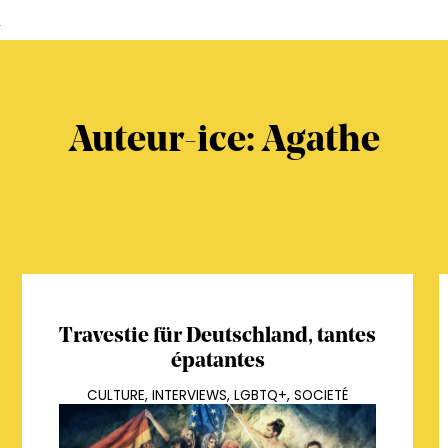
s
Auteur-ice: Agathe
Travestie für Deutschland, tantes
épatantes
CULTURE
,
INTERVIEWS
,
LGBTQ+
,
SOCIETÉ