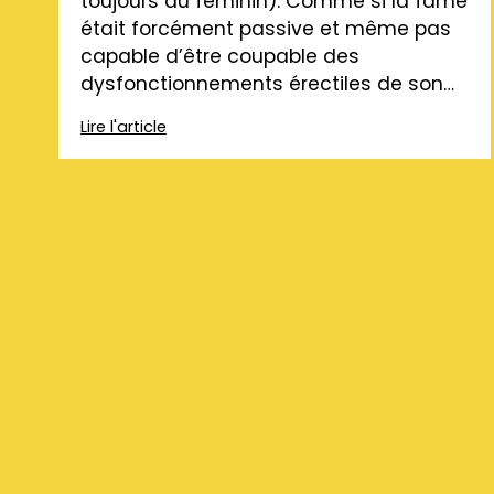
toujours au féminin). Comme si la fâme
était forcément passive et même pas
capable d’être coupable des
dysfonctionnements érectiles de son…
Lire l'article