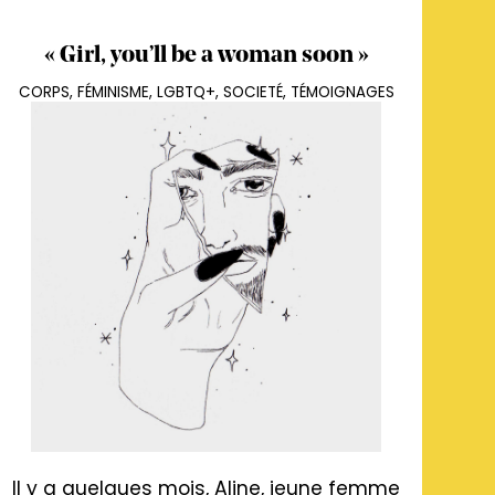
« Girl, you’ll be a woman soon »
CORPS
,
FÉMINISME
,
LGBTQ+
,
SOCIETÉ
,
TÉMOIGNAGES
Il y a quelques mois, Aline, jeune femme