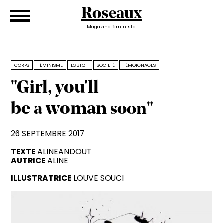
Roseaux
Magazine féministe
CORPS
FÉMINISME
LGBTQ+
SOCIETÉ
TÉMOIGNAGES
"Girl, you'll
be
woman
"
a
soon
26 SEPTEMBRE 2017
TEXTE
ALINEANDOUT
AUTRICE
ALINE
ILLUSTRATRICE
LOUVE SOUCI