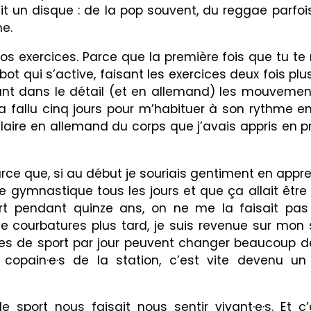
ait un disque : de la pop souvent, du reggae parfoi
e.
nos exercices. Parce que la première fois que tu te
ot qui s’active, faisant les exercices deux fois plu
ant dans le détail (et en allemand) les mouvement
m’a fallu cinq jours pour m’habituer à son rythme e
aire en allemand du corps que j’avais appris en p
parce que, si au début je souriais gentiment en app
e gymnastique tous les jours et que ça allait être d
ort pendant quinze ans, on ne me la faisait pa
 courbatures plus tard, je suis revenue sur mon s
nutes de sport par jour peuvent changer beaucoup d
 copain·e·s de la station, c’est vite devenu 
sport nous faisait nous sentir vivant·e·s. Et c’