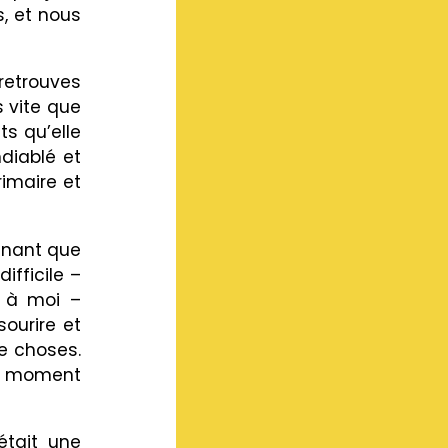
s, et nous
 retrouves
s vite que
s qu’elle
ndiablé et
rimaire et
renant que
ifficile –
s à moi –
ourire et
e choses.
un moment
était une