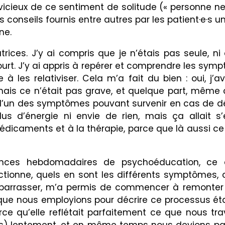
le vicieux de ce sentiment de solitude (« personne 
conseils fournis entre autres par les patient·e·s u
ne.
rices. J’y ai compris que je n’étais pas seule, n
urt. J’y ai appris à repérer et comprendre les sy
à les relativiser. Cela m’a fait du bien : oui, j’a
mais ce n’était pas grave, et quelque part, même c
t d’un des symptômes pouvant survenir en cas de d
plus d’énergie ni envie de rien, mais ça allait s
dicaments et à la thérapie, parce que là aussi ce
nces hebdomadaires de psychoéducation, ce q
ctionne, quels en sont les différents symptômes
débarrasser, m’a permis de commencer à remonter 
que nous employions pour décrire ce processus éta
ce qu’elle reflétait parfaitement ce que nous tra