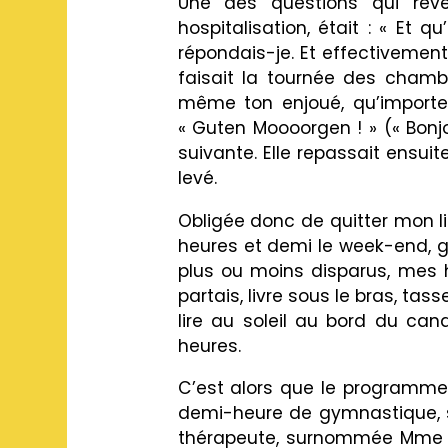
Une des questions qui rev
hospitalisation, était : « Et 
répondais-je. Et effectivement 
faisait la tournée des chambre
même ton enjoué, qu’importe 
« Guten Moooorgen ! » (« Bonjou
suivante. Elle repassait ensui
levé.
Obligée donc de quitter mon li
heures et demi le week-end, gra
plus ou moins disparus, mes h
partais, livre sous le bras, ta
lire au soleil au bord du cana
heures.
C’est alors que le programme 
demi-heure de gymnastique, s
thérapeute, surnommée Mme Ro