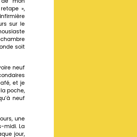
t de mon
 retape »,
infirmière
urs sur le
housiaste
la chambre
monde soit
voire neuf
econdaires
fé, et je
 la poche,
squ’à neuf
ours, une
-midi. La
que jour,