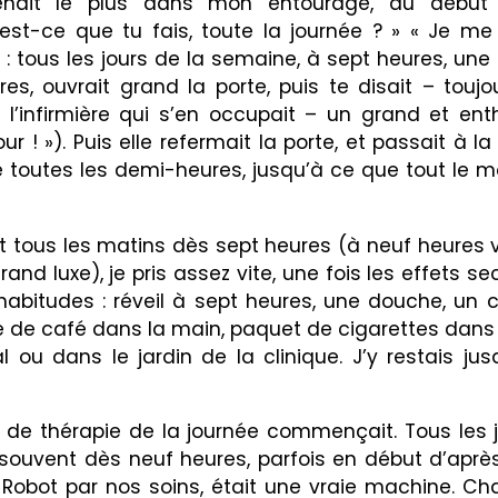
enait le plus dans mon entourage, au débu
qu’est-ce que tu fais, toute la journée ? » « Je me
: tous les jours de la semaine, à sept heures, une 
s, ouvrait grand la porte, puis te disait – toujo
l’infirmière qui s’en occupait – un grand et ent
r ! »). Puis elle refermait la porte, et passait à 
te toutes les demi-heures, jusqu’à ce que tout le 
t tous les matins dès sept heures (à neuf heures 
nd luxe), je pris assez vite, une fois les effets s
abitudes : réveil à sept heures, une douche, un ca
sse de café dans la main, paquet de cigarettes dans
l ou dans le jardin de la clinique. J’y restais ju
de thérapie de la journée commençait. Tous les j
ouvent dès neuf heures, parfois en début d’après
bot par nos soins, était une vraie machine. Cha