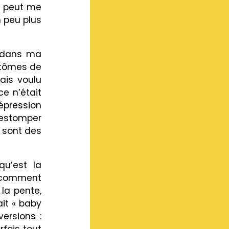
ne peut me
n peu plus
i dans ma
mptômes de
vais voulu
e n’était
épression
’estomper
 sont des
u’est la
, comment
la pente,
it « baby
versions :