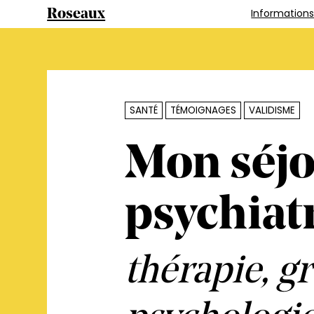
Information
Roseaux
SANTÉ
TÉMOIGNAGES
VALIDISME
Mon séjo
psychiatr
thérapie, g