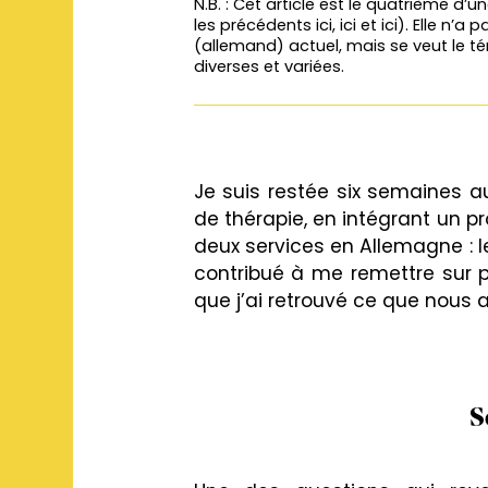
N.B. : Cet article est le quatrième d’u
les précédents
ici
,
ici
et
ici
). Elle n’a
(allemand) actuel, mais se veut le t
diverses et variées.
Je suis restée six semaines au
de thérapie, en intégrant un
deux services en Allemagne : l
contribué à me remettre sur p
que j’ai retrouvé ce que nous a
S