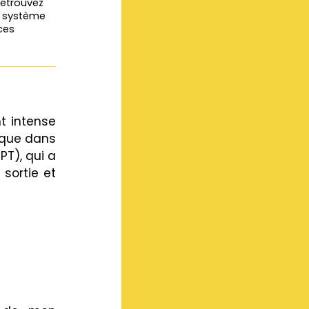
(retrouvez
u système
ces
nt intense
 que dans
PT), qui a
sortie et