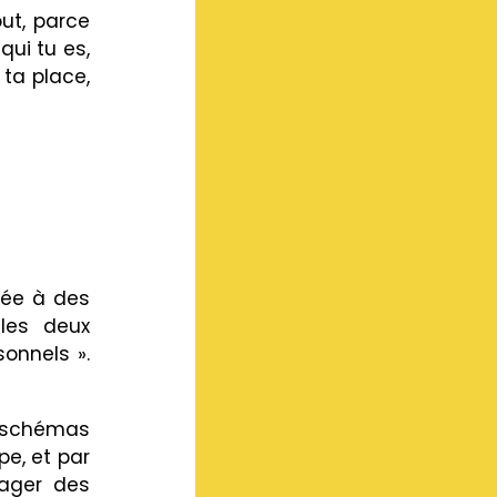
out, parce
qui tu es,
 ta place,
rée à des
les deux
sonnels ».
s schémas
pe, et par
gager des