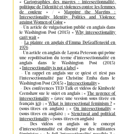
« 
Cartographies des marges : intersectionnalité, 
politique de l’identité et violences contre les femmes 
de couleur
 » / « 
Mapping the Margins : 
Intersectionality, Identity Politics and Violence 
against Women of Color
 »

 - Un article de vulgarisation publié en anglais dans 
le Washington Post (2015) « 
Why intersectionality 
can't wait
 »

 - 
La plainte en anglais d'Emma DeGraffenreid en 
1976
 - Un article en anglais de Layota Peterson qui prône 
une repolitisation du terme d'intersectionnalité en 
anglais dans le Washington Post (2015) 
« 
Intersectionality is not a label
 »

 - Un rappel en anglais sur ce qu'est et n'est pas 
l'intersectionnalité par Christine Emba dans le 
Washington Post (2015) « 
Intersectionality
 »

 - Des conférences TED Talk et vidéos de Kimberlé 
Crenshaw sur le sujet en anglais : « 
The urgence of 
intersectionality
 » (avec une version sous-titrée en 
français 
ici
) ; « 
What is intersectional feminism ?
 » 
(sous-titres en anglais) ; « 
On intersectionality
 » 
(sous-titres en anglais) ; « 
Structural and political 
intersectionality
 » (sous-titres en anglais)

 - Des vidéos en anglais où le concept 
d'intersectionnalité est discuté par des militantes 