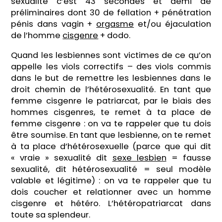
sexualité c’est 43 secondes et demi de
préliminaires dont 30 de fellation + pénétration
pénis dans vagin +
orgasme
et/ou éjaculation
de l’homme
cisgenre
+ dodo.
Quand les lesbiennes sont victimes de ce qu’on
appelle les viols correctifs – des viols commis
dans le but de remettre les lesbiennes dans le
droit chemin de l’hétérosexualité. En tant que
femme cisgenre le patriarcat, par le biais des
hommes cisgenres, te remet à ta place de
femme cisgenre : on va te rappeler que tu dois
être soumise. En tant que lesbienne, on te remet
à ta place d’hétérosexuelle (parce que qui dit
« vraie » sexualité dit
sexe lesbien
= fausse
sexualité, dit hétérosexualité = seul modèle
valable et légitime) : on va te rappeler que tu
dois coucher et relationner avec un homme
cisgenre et hétéro. L’hétéropatriarcat dans
toute sa splendeur.