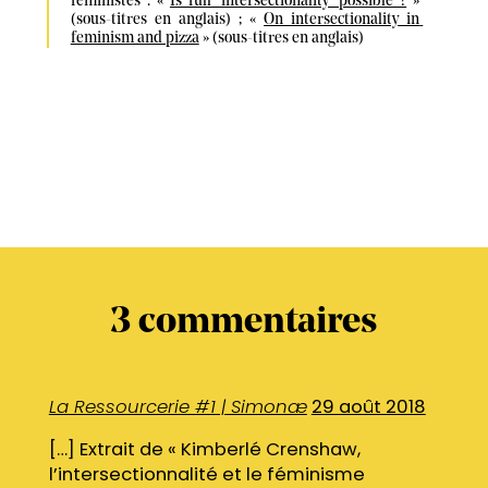
féministes : « 
Is full 'intersectionality' possible ?
 » 
(sous-titres en anglais) ; « 
On intersectionality in 
feminism and pizza
 » (sous-titres en anglais)
3
commentaires
La Ressourcerie #1 | Simonæ
29 août 2018
[…] Extrait de « Kimberlé Crenshaw,
l’intersectionnalité et le féminisme