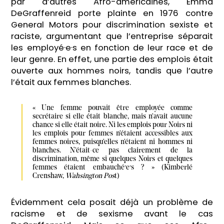
par d’autres Afro-américaines, Emma
DeGraffenreid porte plainte en 1976 contre
General Motors pour discrimination sexiste et
raciste, argumentant que l’entreprise séparait
les employé·e·s en fonction de leur race et de
leur genre. En effet, une partie des emplois était
ouverte aux hommes noirs, tandis que l’autre
l’était aux femmes blanches.
« Une femme pouvait être employée comme 
secrétaire si elle était blanche, mais n'avait aucune 
chance si elle était noire. Ni les emplois pour Noirs ni 
les emplois pour femmes n'étaient accessibles aux 
femmes noires, puisqu'elles n'étaient ni hommes ni 
blanches. N'était-ce pas clairement de la 
discrimination, même si quelques Noirs et quelques 
femmes étaient embauché·e·s ? » (Kimberlé 
Crenshaw, 
Wahsington Pos
t)
Évidemment cela posait déjà un problème de
racisme et de sexisme avant le cas