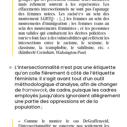
mais échouent souvent à les représenter. Les 
effacements intersectionnels ne sont pas l'apanage 
des femmes noires. Les racisé·e·s au sein des 
mouvement LGBTQ+ ; […] les femmes au sein des 
mouvements d'immigration ; les femmes trans au 
sein des mouvements féministes ; et les personnes 
non valides qui combattent les dérives policières – 
tou·te·s font face à des vulnérabilités qui reflètent les 
intersections entre le racisme, le sexisme, le 
classisme, la transphobie, le validisme, etc. » 
(Kimberlé Crenshaw, 
Wahsington Post
)
L’intersectionnalité n’est pas une étiquette
qu’on colle fièrement à côté de l’étiquette
féministe. Il s’agit avant tout d’un outil
méthodologique d’analyse, afin de changer
de
framework
, de cadre, puisque les cadres
employés jusqu’alors ignoraient allègrement
une partie des oppressions et de la
population ;
« Comme le montre le cas DeGraffenreid, 
l'intersectionnalité ne concerne pas seulement les 