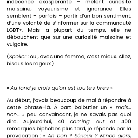
indécence exaspérante – mêlent curiosité
malsaine, voyeurisme et ignorance. Elles
semblent – parfois – partir d’un bon sentiment,
d’une volonté de s’informer sur la communauté
LGBT+. Mais la plupart du temps, elle ne
débouchent que sur une curiosité malsaine et
vulgaire.
(
Spoiler
: oui, avec une femme, c’est mieux. Allez,
bisous les rageux.)
«
Au fond je crois qu’on est tou·te·s bi·e·s
»
Au début, j’avais beaucoup de mal à répondre à
cette phrase-là. À part balbutier un «
mais…
non…
» peu convaincant, je ne savais pas quoi
dire. Aujourd’hui, 40
coming out
et 400
remarques biphobes plus tard, je réponds par la
provocation : «
Ah bon ? Sérieux ? Mince alors,