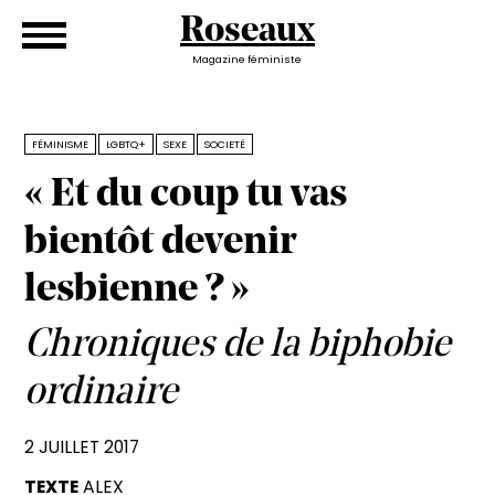
Roseaux
Magazine féministe
FÉMINISME
LGBTQ+
SEXE
SOCIETÉ
« Et du coup tu vas
bientôt devenir
lesbienne ? »
Chroniques de la biphobie
ordinaire
2 JUILLET 2017
TEXTE
ALEX