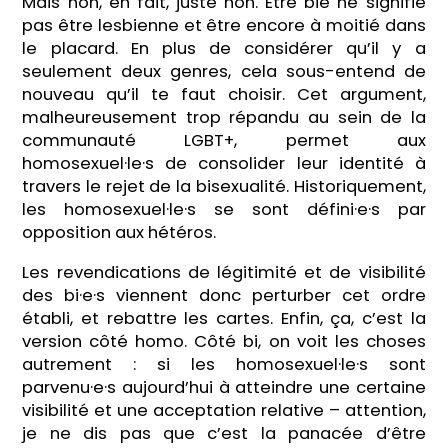
Mais non, en fait, juste non. Être bie ne signifie
pas être lesbienne et être encore à moitié dans
le placard. En plus de considérer qu’il y a
seulement deux genres, cela sous-entend de
nouveau qu’il te faut choisir. Cet argument,
malheureusement trop répandu au sein de la
communauté LGBT+, permet aux
homosexuel·le·s de consolider leur identité à
travers le rejet de la bisexualité. Historiquement,
les homosexuel·le·s se sont défini·e·s par
opposition aux hétéros.
Les revendications de légitimité et de visibilité
des bi·e·s viennent donc perturber cet ordre
établi, et rebattre les cartes. Enfin, ça, c’est la
version côté homo. Côté bi, on voit les choses
autrement : si les homosexuel·le·s sont
parvenu·e·s aujourd’hui à atteindre une certaine
visibilité et une acceptation relative – attention,
je ne dis pas que c’est la panacée d’être