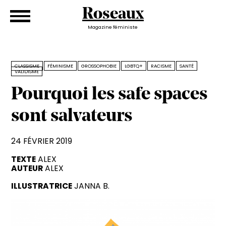
Roseaux
Magazine féministe
CLASSISME
FÉMINISME
GROSSOPHOBIE
LGBTQ+
RACISME
SANTÉ
VALIDISME
Pourquoi les safe spaces
sont salvateurs
24 FÉVRIER 2019
TEXTE
ALEX
AUTEUR
ALEX
ILLUSTRATRICE
JANNA B.