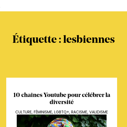
s
Étiquette :
lesbiennes
10 chaînes Youtube pour célébrer la
diversité
CULTURE
,
FÉMINISME
,
LGBTQ+
,
RACISME
,
VALIDISME