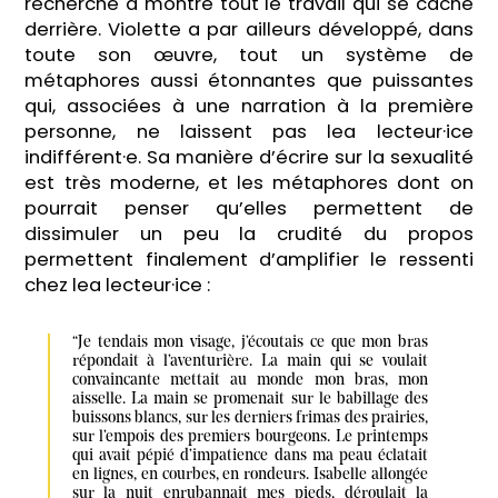
recherche a montré tout le travail qui se cache
derrière. Violette a par ailleurs développé, dans
toute son œuvre, tout un système de
métaphores aussi étonnantes que puissantes
qui, associées à une narration à la première
personne, ne laissent pas lea lecteur·ice
indifférent·e. Sa manière d’écrire sur la sexualité
est très moderne, et les métaphores dont on
pourrait penser qu’elles permettent de
dissimuler un peu la crudité du propos
permettent finalement d’amplifier le ressenti
chez lea lecteur·ice :
“Je tendais mon visage, j’écoutais ce que mon bras 
répondait à l’aventurière. La main qui se voulait 
convaincante mettait au monde mon bras, mon 
aisselle. La main se promenait sur le babillage des 
buissons blancs, sur les derniers frimas des prairies, 
sur l’empois des premiers bourgeons. Le printemps 
qui avait pépié d’impatience dans ma peau éclatait 
en lignes, en courbes, en rondeurs. Isabelle allongée 
sur la nuit enrubannait mes pieds, déroulait la 