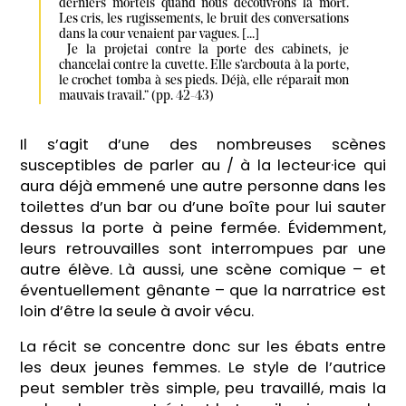
derniers mortels quand nous découvrons la mort. 
Les cris, les rugissements, le bruit des conversations 
dans la cour venaient par vagues. [...]

 Je la projetai contre la porte des cabinets, je 
chancelai contre la cuvette. Elle s’arcbouta à la porte, 
le crochet tomba à ses pieds. Déjà, elle réparait mon 
mauvais travail.” (pp. 42-43)
Il s’agit d’une des nombreuses scènes
susceptibles de parler au / à la lecteur·ice qui
aura déjà emmené une autre personne dans les
toilettes d’un bar ou d’une boîte pour lui sauter
dessus la porte à peine fermée. Évidemment,
leurs retrouvailles sont interrompues par une
autre élève. Là aussi, une scène comique – et
éventuellement gênante – que la narratrice est
loin d’être la seule à avoir vécu.
La récit se concentre donc sur les ébats entre
les deux jeunes femmes. Le style de l’autrice
peut sembler très simple, peu travaillé, mais la