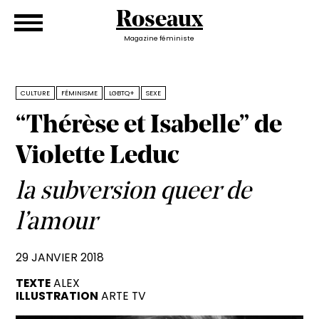
Roseaux
Magazine féministe
CULTURE
FÉMINISME
LGBTQ+
SEXE
“Thérèse et Isabelle” de
Violette Leduc
la subversion queer de
l’amour
29 JANVIER 2018
TEXTE
ALEX
ILLUSTRATION
ARTE TV