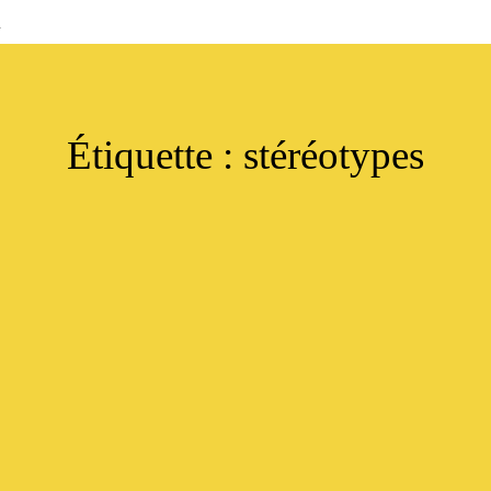
s
Étiquette :
stéréotypes