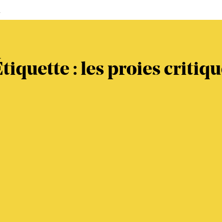
s
tiquette :
les proies critiq